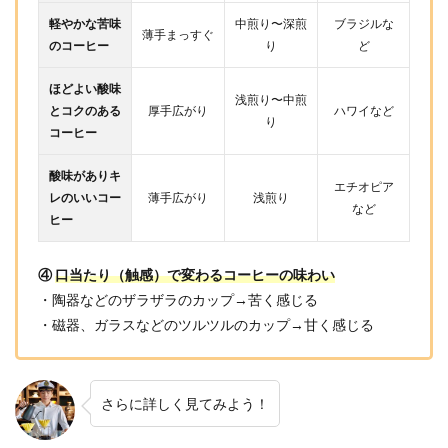
軽やかな苦味
中煎り〜深煎
ブラジルな
薄手まっすぐ
のコーヒー
り
ど
ほどよい酸味
浅煎り〜中煎
とコクのある
厚手広がり
ハワイなど
り
コーヒー
酸味がありキ
エチオピア
レのいいコー
薄手広がり
浅煎り
など
ヒー
④
口当たり（触感）で変わるコーヒーの味わい
・陶器などのザラザラのカップ→苦く感じる
・磁器、ガラスなどのツルツルのカップ→甘く感じる
さらに詳しく見てみよう！