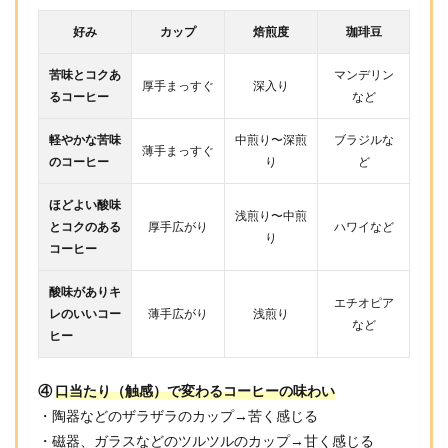
好み
カップ
焙煎度
珈琲豆
苦味とコクあ
マンデリン
厚手まっすぐ
深入り
るコーヒー
など
軽やかな苦味
中煎り〜深煎
ブラジルな
薄手まっすぐ
のコーヒー
り
ど
ほどよい酸味
浅煎り〜中煎
とコクのある
厚手広がり
ハワイなど
り
コーヒー
酸味がありキ
エチオピア
レのいいコー
薄手広がり
浅煎り
など
ヒー
④
口当たり（触感）で変わるコーヒーの味わい
・陶器などのザラザラのカップ→苦く感じる
・磁器、ガラスなどのツルツルのカップ→甘く感じる