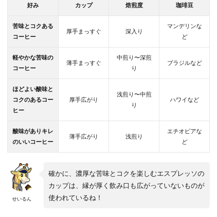
好み
カップ
焙煎度
珈琲豆
苦味とコクある
マンデリンな
厚手まっすぐ
深入り
コーヒー
ど
軽やかな苦味の
中煎り〜深煎
薄手まっすぐ
ブラジルなど
コーヒー
り
ほどよい酸味と
浅煎り〜中煎
コクのあるコー
厚手広がり
ハワイなど
り
ヒー
酸味がありキレ
エチオピアな
薄手広がり
浅煎り
のいいコーヒー
ど
確かに、濃厚な苦味とコクを楽しむエスプレッソの
カップは、縁が厚く飲み口も広がっていないものが
使われているね！
せいるん