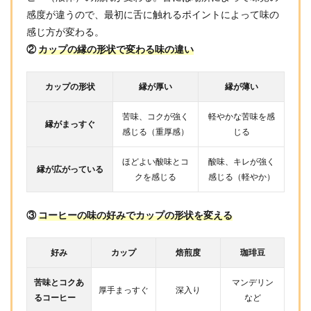
感度が違うので、最初に舌に触れるポイントによって味の
感じ方が変わる。
②
カップの縁の形状で変わる味の違い
カップの形状
縁が厚い
縁が薄い
苦味、コクが強く
軽やかな苦味を感
縁がまっすぐ
感じる（重厚感）
じる
ほどよい酸味とコ
酸味、キレが強く
縁が広がっている
クを感じる
感じる（軽やか）
③
コーヒーの味の好みでカップの形状を変える
好み
カップ
焙煎度
珈琲豆
苦味とコクあ
マンデリン
厚手まっすぐ
深入り
るコーヒー
など