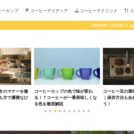
ヒーカップ
コーヒーアイディア
コーヒーテクニック
コ
AIRSHIP COFFEE ＼おかげさまで4周年!!／
きのマナーを徹
コーヒーカップの色で味が変わ
コーヒー豆の賞
ち方で優雅なひ
る！？コーヒーが一番美味しくな
｜保存方法も合
る色を徹底解説
う！