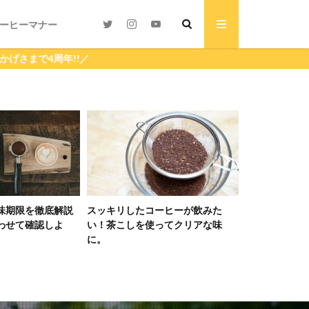
ーヒーマナー
味期限を徹底解説
スッキリしたコーヒーが飲みた
焙煎したては
わせて確認しよ
い！茶こしを使ってクリアな味
ーヒー豆の飲
に。