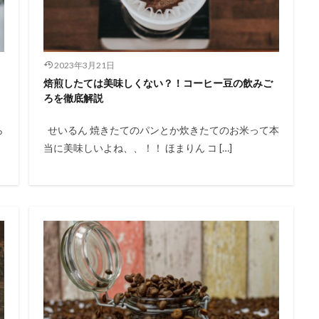
2023年3月21日
焙煎したては美味しくない？！コーヒー豆の飲みご
ろを徹底解説
ら
せいるん 焼きたてのパンとか炊きたてのお米って本
当に美味しいよね、、！！ ほまりん コ […]