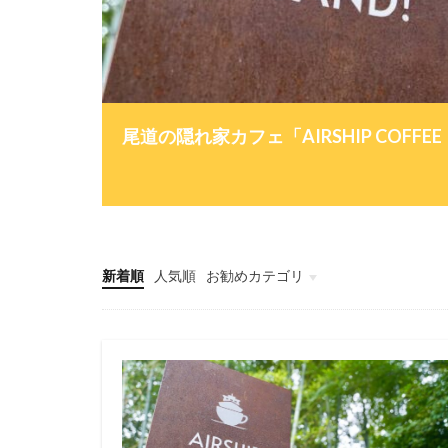
尾道の隠れ家カフェ「AIRSHIP COF
新着順
人気順
お勧めカテゴリ
コーヒーカップ
コーヒーマナー