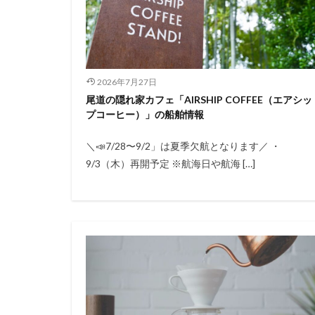
2026年7月27日
尾道の隠れ家カフェ「AIRSHIP COFFEE（エアシッ
プコーヒー）」の船舶情報
＼📣7/28〜9/2」は夏季欠航となります／ ・
9/3（木）再開予定 ※航海日や航海 […]